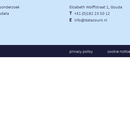
rsonderzoek
Elizabeth Wolffstraat 1, Gouda
sdata
T
+31 (0)182 23 50 12
E
info@datacount.nl
privacy policy
cookie notic