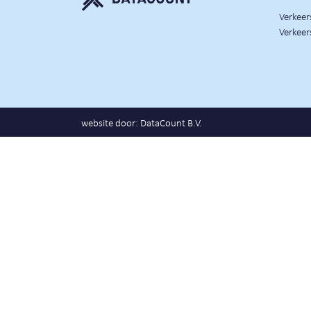
Verkee
Verkeer
website door:
DataCount B.V.