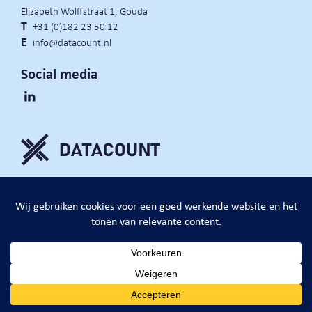
Elizabeth Wolffstraat 1, Gouda
T
+31 (0)182 23 50 12
E
info@datacount.nl
Social media
privacy policy
cookie notice
algemene voorwaarden
website door:
DataCount B.V.