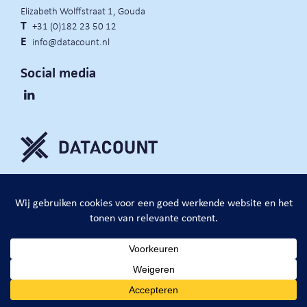
Elizabeth Wolffstraat 1, Gouda
T
+31 (0)182 23 50 12
E
info@datacount.nl
Social media
privacy policy
cookie notice
algemene voorwaarden
website door:
DataCount B.V.