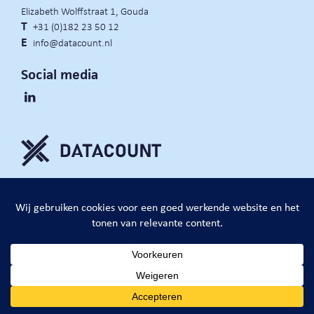
Elizabeth Wolffstraat 1, Gouda
T
+31 (0)182 23 50 12
E
info@datacount.nl
Social media
privacy policy
cookie notice
algemene voorwaarden
website door:
DataCount B.V.