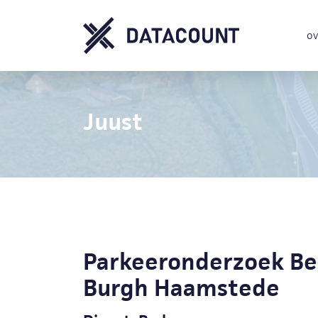
ov
Juust
Parkeeronderzoek Be
Burgh Haamstede