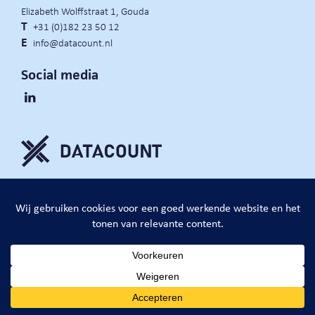
Elizabeth Wolffstraat 1, Gouda
T
+31 (0)182 23 50 12
E
info@datacount.nl
Social media
privacy policy
cookie notice
algemene voorwaarden
website door:
DataCount B.V.