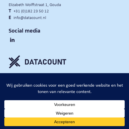
Elizabeth Wolffstraat 1, Gouda
T
+31 (0)182 23 50 12
E
info@datacount.nl
Social media
privacy policy
cookie notice
algemene voorwaarden
website door:
DataCount B.V.