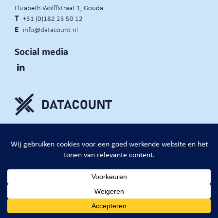
Elizabeth Wolffstraat 1, Gouda
T
+31 (0)182 23 50 12
E
info@datacount.nl
Social media
privacy policy
cookie notice
algemene voorwaarden
website door:
DataCount B.V.