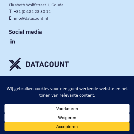
Elizabeth Wolffstraat 1, Gouda
T
+31 (0)182 23 50 12
E
info@datacount.nl
Social media
privacy policy
cookie notice
algemene voorwaarden
website door:
DataCount B.V.