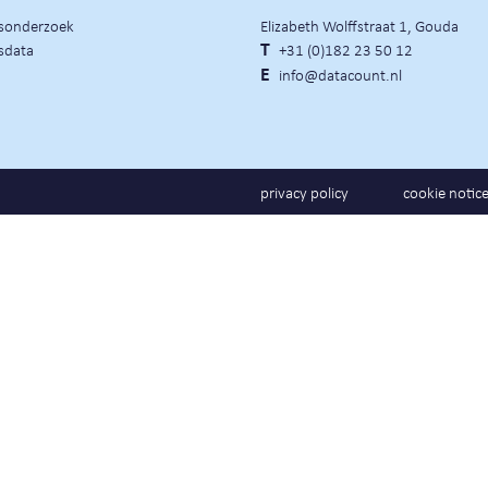
rsonderzoek
Elizabeth Wolffstraat 1, Gouda
sdata
T
+31 (0)182 23 50 12
E
info@datacount.nl
privacy policy
cookie notic