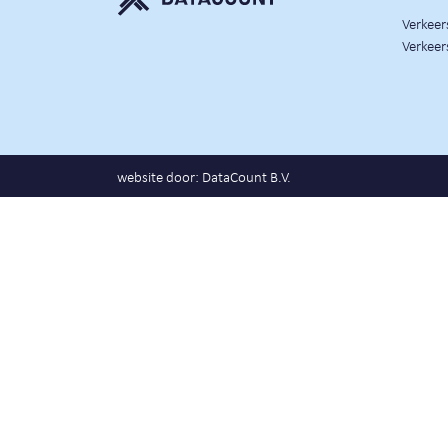
Verkee
Verkeer
website door:
DataCount B.V.