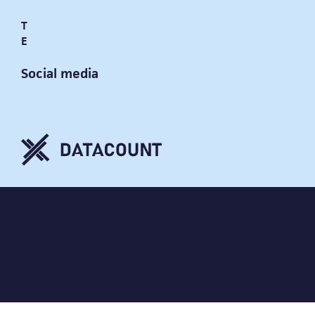
Elizabeth Wolffstraat 1, Gouda
T
+31 (0)182 23 50 12
E
info@datacount.nl
Social media
privacy policy
cookie notice
algemene voorwaarden
website door:
DataCount B.V.