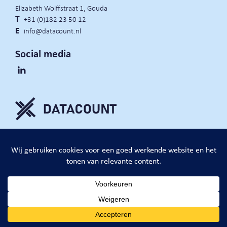
Elizabeth Wolffstraat 1, Gouda
T
+31 (0)182 23 50 12
E
info@datacount.nl
Social media
privacy policy
cookie notice
algemene voorwaarden
website door:
DataCount B.V.