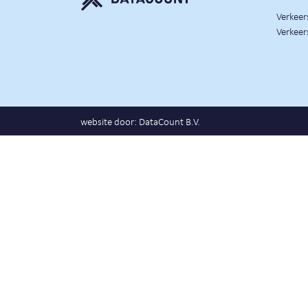
Verkee
Verkeer
website door:
DataCount B.V.