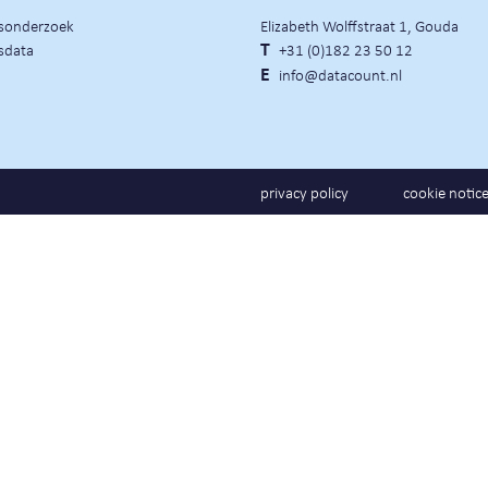
rsonderzoek
Elizabeth Wolffstraat 1, Gouda
sdata
T
+31 (0)182 23 50 12
E
info@datacount.nl
privacy policy
cookie notic