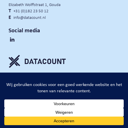
Elizabeth Wolffstraat 1, Gouda
T
+31 (0)182 23 50 12
E
info@datacount.nl
Social media
privacy policy
cookie notice
algemene voorwaarden
website door:
DataCount B.V.