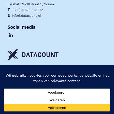
Elizabeth Wolffstraat 1, Gouda
T
+31 (0)182 23 50 12
E
info@datacount.nl
Social media
privacy policy
cookie notice
algemene voorwaarden
website door:
DataCount B.V.