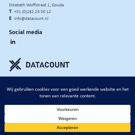
Elizabeth Wolffstraat 1, Gouda
T
+31 (0)182 23 50 12
E
info@datacount.nl
Social media
privacy policy
cookie notice
algemene voorwaarden
website door:
DataCount B.V.