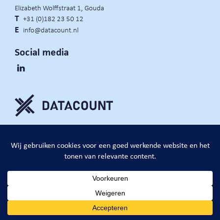
Elizabeth Wolffstraat 1, Gouda
T
+31 (0)182 23 50 12
E
info@datacount.nl
Social media
privacy policy
cookie notice
algemene voorwaarden
website door:
DataCount B.V.