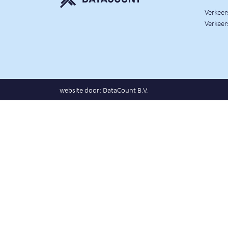
Verkee
Verkeer
website door:
DataCount B.V.