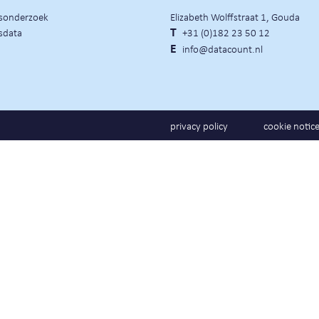
rsonderzoek
Elizabeth Wolffstraat 1, Gouda
sdata
T
+31 (0)182 23 50 12
E
info@datacount.nl
privacy policy
cookie notic