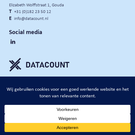
Elizabeth Wolffstraat 1, Gouda
T
+31 (0)182 23 50 12
E
info@datacount.nl
Social media
privacy policy
cookie notice
algemene voorwaarden
website door:
DataCount B.V.