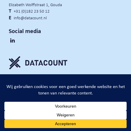
Elizabeth Wolffstraat 1, Gouda
T
+31 (0)182 23 50 12
E
info@datacount.nl
Social media
privacy policy
cookie notice
algemene voorwaarden
website door:
DataCount B.V.