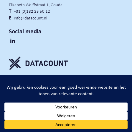
Elizabeth Wolffstraat 1, Gouda
T
+31 (0)182 23 50 12
E
info@datacount.nl
Social media
privacy policy
cookie notice
algemene voorwaarden
website door:
DataCount B.V.