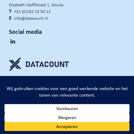
Elizabeth Wolffstraat 1, Gouda
T
+31 (0)182 23 50 12
E
info@datacount.nl
Social media
privacy policy
cookie notice
algemene voorwaarden
website door:
DataCount B.V.