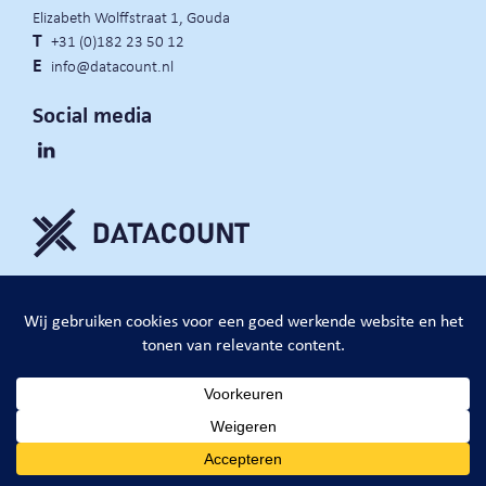
Elizabeth Wolffstraat 1, Gouda
T
+31 (0)182 23 50 12
E
info@datacount.nl
Social media
privacy policy
cookie notice
algemene voorwaarden
website door:
DataCount B.V.