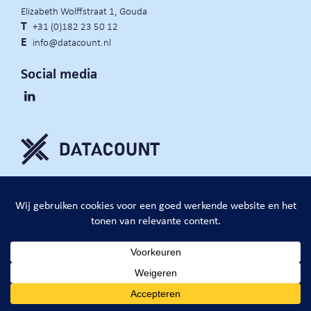
Elizabeth Wolffstraat 1, Gouda
T
+31 (0)182 23 50 12
E
info@datacount.nl
Social media
privacy policy
cookie notice
algemene voorwaarden
website door:
DataCount B.V.