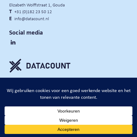
Elizabeth Wolffstraat 1, Gouda
T
+31 (0)182 23 50 12
E
info@datacount.nl
Social media
privacy policy
cookie notice
algemene voorwaarden
website door:
DataCount B.V.