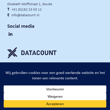
Elizabeth Wolffstraat 1, Gouda
T
+31 (0)182 23 50 12
E
info@datacount.nl
Social media
privacy policy
cookie notice
algemene voorwaarden
website door:
DataCount B.V.