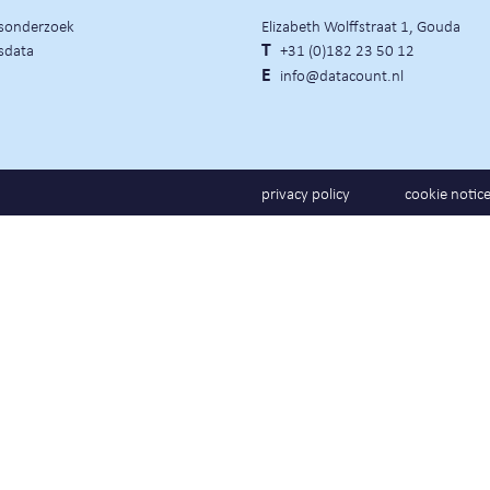
rsonderzoek
Elizabeth Wolffstraat 1, Gouda
sdata
T
+31 (0)182 23 50 12
E
info@datacount.nl
privacy policy
cookie notic