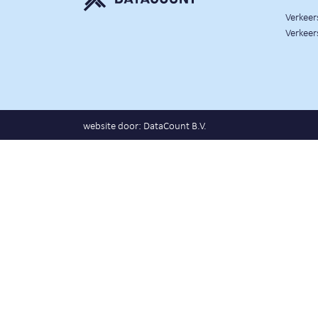
Verkee
Verkeer
website door:
DataCount B.V.