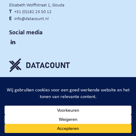
Elizabeth Wolffstraat 1, Gouda
T
+31 (0)182 23 50 12
E
info@datacount.nl
Social media
privacy policy
cookie notice
algemene voorwaarden
website door:
DataCount B.V.