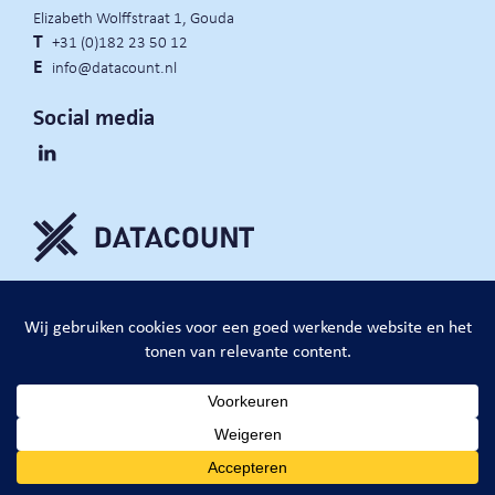
Elizabeth Wolffstraat 1, Gouda
T
+31 (0)182 23 50 12
E
info@datacount.nl
Social media
privacy policy
cookie notice
algemene voorwaarden
website door:
DataCount B.V.