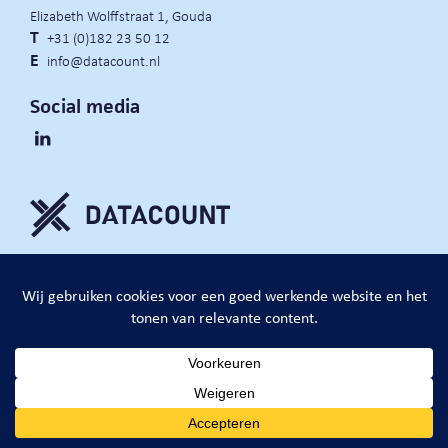
Elizabeth Wolffstraat 1, Gouda
T
+31 (0)182 23 50 12
E
info@datacount.nl
Social media
privacy policy
cookie notice
algemene voorwaarden
website door:
DataCount B.V.