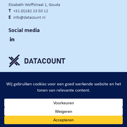
Elizabeth Wolffstraat 1, Gouda
T
+31 (0)182 23 50 12
E
info@datacount.nl
Social media
privacy policy
cookie notice
algemene voorwaarden
website door:
DataCount B.V.