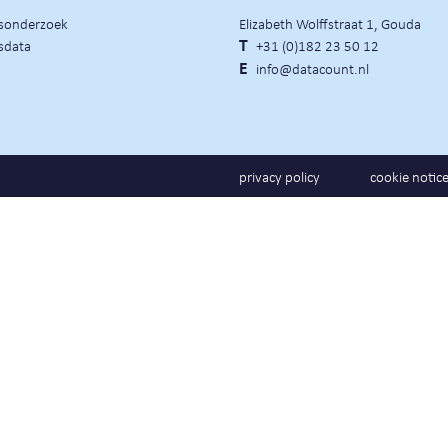
rsonderzoek
Elizabeth Wolffstraat 1, Gouda
sdata
T
+31 (0)182 23 50 12
E
info@datacount.nl
privacy policy
cookie notic