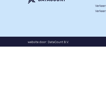
Verkee
Verkeer
website door:
DataCount B.V.