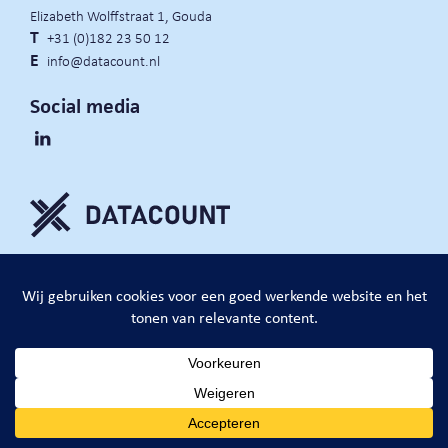
Elizabeth Wolffstraat 1, Gouda
T
+31 (0)182 23 50 12
E
info@datacount.nl
Social media
privacy policy
cookie notice
algemene voorwaarden
website door:
DataCount B.V.