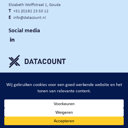
Elizabeth Wolffstraat 1, Gouda
T
+31 (0)182 23 50 12
E
info@datacount.nl
Social media
privacy policy
cookie notice
algemene voorwaarden
website door:
DataCount B.V.