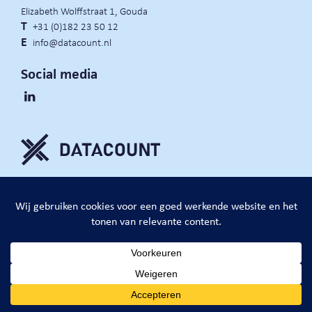
Elizabeth Wolffstraat 1, Gouda
T
+31 (0)182 23 50 12
E
info@datacount.nl
Social media
privacy policy
cookie notice
algemene voorwaarden
website door:
DataCount B.V.