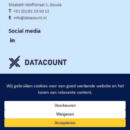
Elizabeth Wolffstraat 1, Gouda
T
+31 (0)182 23 50 12
E
info@datacount.nl
Social media
privacy policy
cookie notice
algemene voorwaarden
website door:
DataCount B.V.