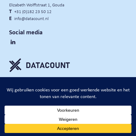
Elizabeth Wolffstraat 1, Gouda
T
+31 (0)182 23 50 12
E
info@datacount.nl
Social media
privacy policy
cookie notice
algemene voorwaarden
website door:
DataCount B.V.