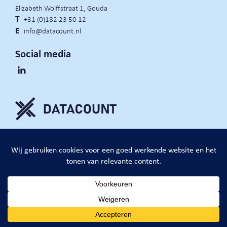
Elizabeth Wolffstraat 1, Gouda
T
+31 (0)182 23 50 12
E
info@datacount.nl
Social media
privacy policy
cookie notice
algemene voorwaarden
website door:
DataCount B.V.