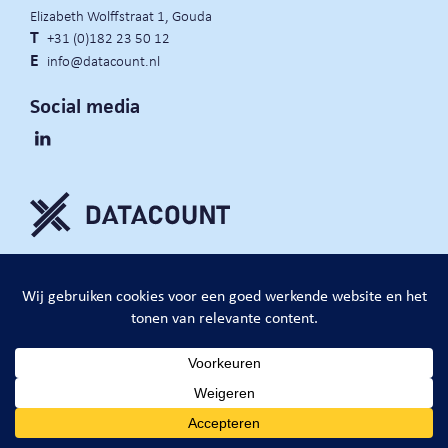
Elizabeth Wolffstraat 1, Gouda
T
+31 (0)182 23 50 12
E
info@datacount.nl
Social media
privacy policy
cookie notice
algemene voorwaarden
website door:
DataCount B.V.