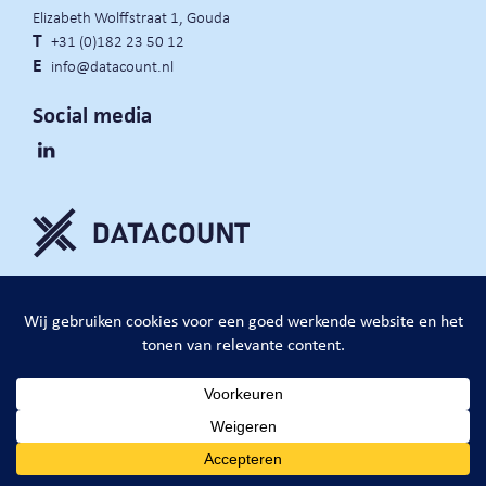
Elizabeth Wolffstraat 1, Gouda
T
+31 (0)182 23 50 12
E
info@datacount.nl
Social media
privacy policy
cookie notice
algemene voorwaarden
website door:
DataCount B.V.