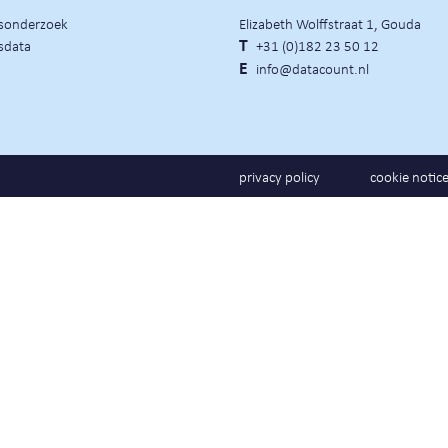
rsonderzoek
Elizabeth Wolffstraat 1, Gouda
sdata
T
+31 (0)182 23 50 12
E
info@datacount.nl
privacy policy
cookie notic