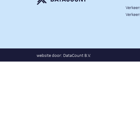
Verkee
Verkeer
website door:
DataCount B.V.