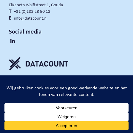
Elizabeth Wolffstraat 1, Gouda
T
+31 (0)182 23 50 12
E
info@datacount.nl
Social media
privacy policy
cookie notice
algemene voorwaarden
website door:
DataCount B.V.