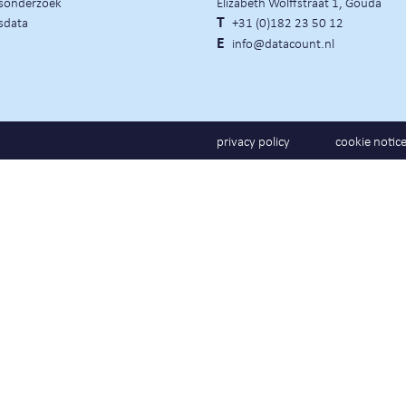
rsonderzoek
Elizabeth Wolffstraat 1, Gouda
sdata
T
+31 (0)182 23 50 12
E
info@datacount.nl
privacy policy
cookie notic