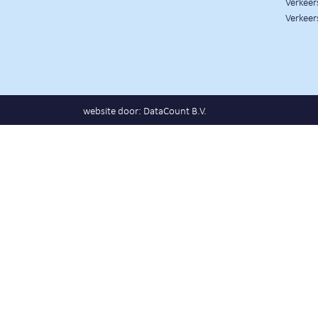
Verkee
Verkeer
website door:
DataCount B.V.