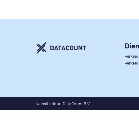
Die
Verkee
Verkeer
website door:
DataCount B.V.