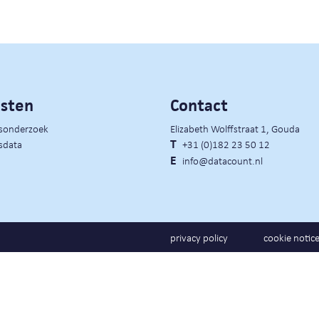
nsten
Contact
rsonderzoek
Elizabeth Wolffstraat 1, Gouda
sdata
T
+31 (0)182 23 50 12
E
info@datacount.nl
privacy policy
cookie notic