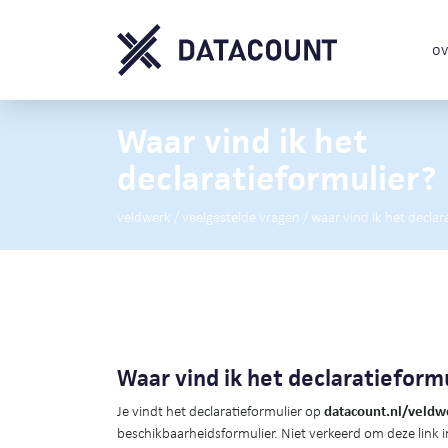
ov
Waar vind ik het
declaratieformulier?
veldwerk
/
veelgestelde vragen
/
waar vind ik het declar
Waar vind ik het declaratieform
Je vindt het declaratieformulier op
datacount.nl/veldw
beschikbaarheidsformulier. Niet verkeerd om deze link in