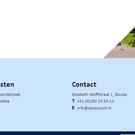
nsten
Contact
rsonderzoek
Elizabeth Wolffstraat 1, Gouda
sdata
T
+31 (0)182 23 50 12
E
info@datacount.nl